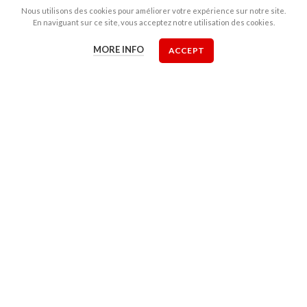
03.
LARGE CHOIX
Nous utilisons des cookies pour améliorer votre expérience sur notre site.
Plusieurs marques adaptées à votre budget
En naviguant sur ce site, vous acceptez notre utilisation des cookies.
et vos besoins.
MORE INFO
ACCEPT
À 5min de Strasbourg,
nous sommes situés à
Kehl !
Une expérience de plus de 20 ans . Montage offert pour
l’achat des pneus dans notre atelier !
CONTACTEZ-NOUS